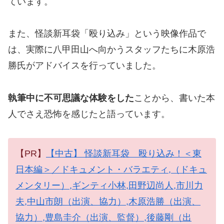
ています。
また、怪談新耳袋「殴り込み」という映像作品で
は、実際に八甲田山へ向かうスタッフたちに木原浩
勝氏がアドバイスを行っていました。
執筆中に不可思議な体験をした
ことから、書いた本
人でさえ恐怖を感じたと語っています。
【PR】
【中古】 怪談新耳袋 殴り込み！＜東
日本編＞／ドキュメント・バラエティ,（ドキュ
メンタリー）,ギンティ小林,田野辺尚人,市川力
夫,中山市朗（出演、協力）,木原浩勝（出演、
協力）,豊島圭介（出演、監督）,後藤剛（出