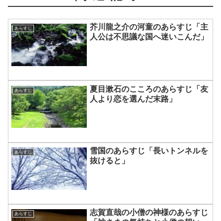
芥川龍之介の河童のあらすじ「主
あらすじ
人公は不思議な国へ迷いこんだ」
夏目漱石のこころのあらすじ「友
あらすじ
人より恋を選んだ末路」
雪国のあらすじ「長いトンネルを
あらすじ
抜けると」
志賀直哉の小僧の神様のあらすじ
あらすじ