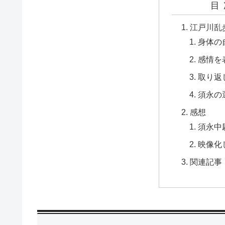
目
江戸川乱
身体の
感情を
取り返
須永の
感想
須永中
映像化
関連記事