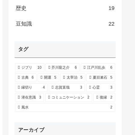
歴史
19
豆知識
22
タグ
ジブリ
10
芥川龍之介
6
江戸川乱歩
6
古典
6
開運
5
太宰治
5
夏目漱石
5
縁切り
4
志賀直哉
3
心霊
3
潜在意識
3
コミュニケーション
2
復縁
2
風水
2
アーカイブ