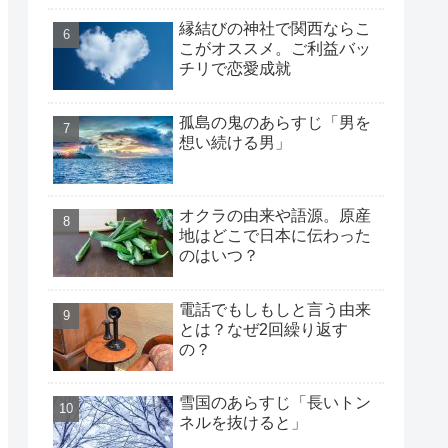
縁結びの神社で関西ならこ
こがオススメ。ご利益バッ
チリで恋愛成就
孤島の鬼のあらすじ「男を
想い続ける男」
オクラの由来や語源。原産
地はどこで日本に伝わった
のはいつ？
電話でもしもしと言う由来
とは？なぜ2回繰り返す
の？
雪国のあらすじ「長いトン
ネルを抜けると」