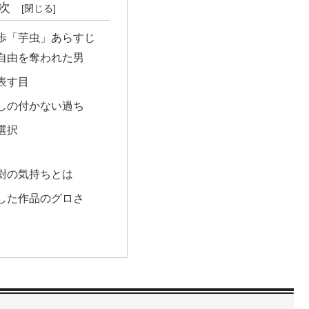
次
歩「芋虫」あらすじ
自由を奪われた男
表す目
しの付かない過ち
選択
尉の気持ちとは
した作品のグロさ