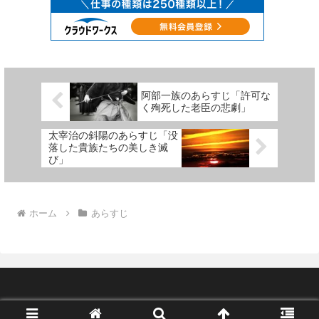
阿部一族のあらすじ「許可な
く殉死した老臣の悲劇」
太宰治の斜陽のあらすじ「没
落した貴族たちの美しき滅
び」
ホーム
あらすじ
© 2022-2026 memoiroiro.