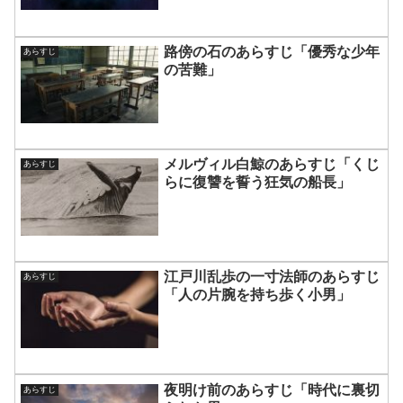
路傍の石のあらすじ「優秀な少年
あらすじ
の苦難」
メルヴィル白鯨のあらすじ「くじ
あらすじ
らに復讐を誓う狂気の船長」
江戸川乱歩の一寸法師のあらすじ
あらすじ
「人の片腕を持ち歩く小男」
夜明け前のあらすじ「時代に裏切
あらすじ