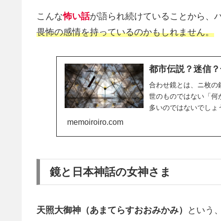
こんな
怖い話
が語られ続けていることから、
畏怖の感情を持っているのかもしれません。
都市伝説？迷信？
合わせ鏡とは、ニ枚の
世のものではない「何
多いのではないでしょ
せ鏡について、考察してい
memoiroiro.com
鏡と日本神話の女神さま
天照大御神（あまてらすおおみかみ）
という