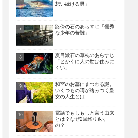
想い続ける男」
路傍の石のあらすじ「優秀
な少年の苦難」
夏目漱石の草枕のあらすじ
「とかくに人の世は住みに
くい」
和宮のお墓にまつわる謎。
いくつもの噂が絡みつく皇
女の人生とは
電話でもしもしと言う由来
とは？なぜ2回繰り返す
の？