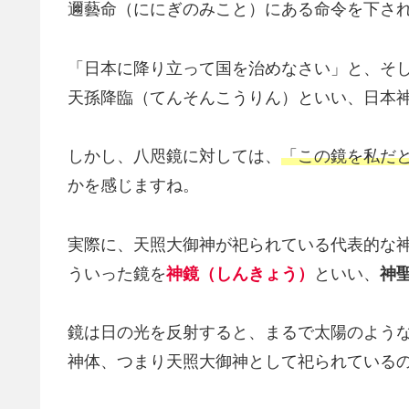
邇藝命（ににぎのみこと）にある命令を下さ
「日本に降り立って国を治めなさい」と、そ
天孫降臨（てんそんこうりん）といい、日本
しかし、八咫鏡に対しては、
「この鏡を私だ
かを感じますね。
実際に、天照大御神が祀られている代表的な
ういった鏡を
神鏡（しんきょう）
といい、
神
鏡は日の光を反射すると、まるで太陽のよう
神体、つまり天照大御神として祀られている