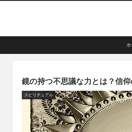
ホ
鏡の持つ不思議な力とは？信仰
スピリチュアル