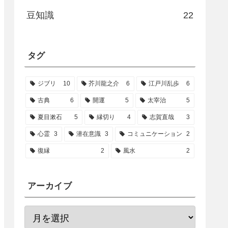
豆知識
22
タグ
ジブリ
10
芥川龍之介
6
江戸川乱歩
6
古典
6
開運
5
太宰治
5
夏目漱石
5
縁切り
4
志賀直哉
3
心霊
3
潜在意識
3
コミュニケーション
2
復縁
2
風水
2
アーカイブ