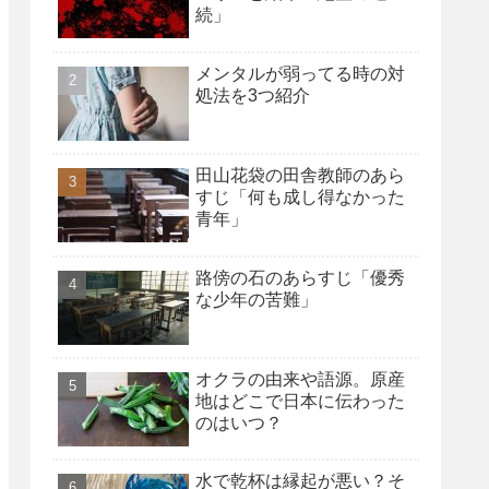
続」
メンタルが弱ってる時の対
処法を3つ紹介
田山花袋の田舎教師のあら
すじ「何も成し得なかった
青年」
路傍の石のあらすじ「優秀
な少年の苦難」
オクラの由来や語源。原産
地はどこで日本に伝わった
のはいつ？
水で乾杯は縁起が悪い？そ