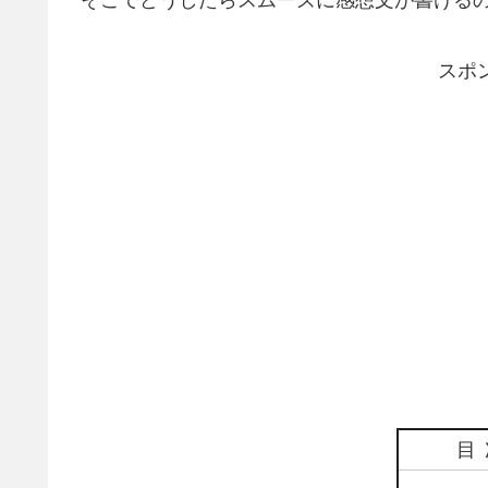
そこでどうしたらスムーズに感想文が書ける
スポ
目