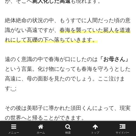
が、そこへ
屍人化した高遠
も現れます。
絶体絶命の状況の中、もうすでに人間だった頃の意
識がない高遠ですが、
春海を襲っていた屍人を道連
れにして瓦礫の下へ落ちていきます。
遠のく意識の中で春海が口にしたのは
「お母さん」
という言葉。化け物になっても春海を守ろうとした
高遠に、母の面影を見たのでしょう。ここ泣けま
す;_;
その後は美耶子に導かれた須田くんによって、現実
の世界へと帰ることができます。
メニュー
ホーム
検索
トップ
サイドバー