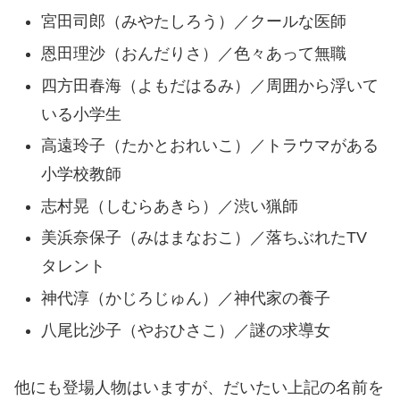
宮田司郎（みやたしろう）／クールな医師
恩田理沙（おんだりさ）／色々あって無職
四方田春海（よもだはるみ）／周囲から浮いて
いる小学生
高遠玲子（たかとおれいこ）／トラウマがある
小学校教師
志村晃（しむらあきら）／渋い猟師
美浜奈保子（みはまなおこ）／落ちぶれたTV
タレント
神代淳（かじろじゅん）／神代家の養子
八尾比沙子（やおひさこ）／謎の求導女
他にも登場人物はいますが、だいたい上記の名前を