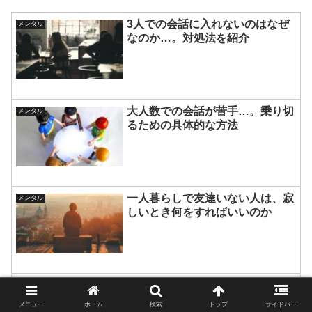
3人での会話に入れないのはなぜ
メンタル
なのか…。対処法を紹介
大人数での会話が苦手…。乗り切
メンタル
るための具体的な方法
一人暮らしで友達いない人は、寂
メンタル
しいとき何をすればいいのか
復縁したくないけど気になるのは
メンタル
どんな心理状態なのか
メニュー
ホーム
検索
トップ
サイドバー