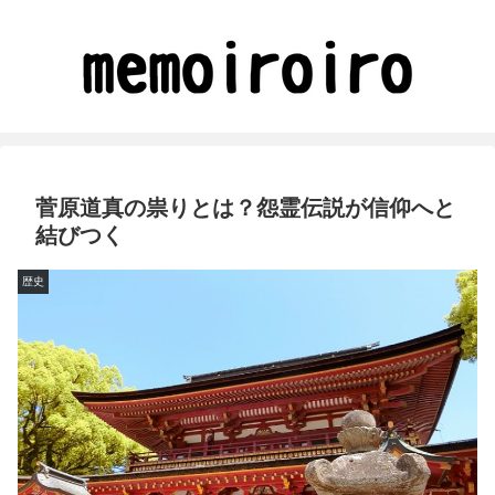
菅原道真の祟りとは？怨霊伝説が信仰へと
結びつく
歴史