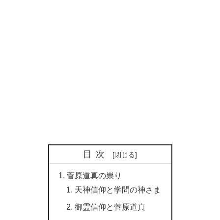
目次
菅原道真の祟り
天神信仰と学問の神さま
御霊信仰と菅原道真